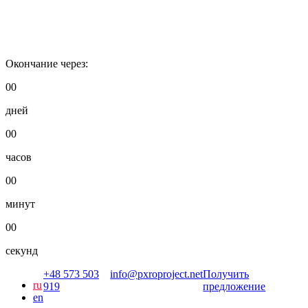
Окончание через:
00
дней
00
часов
00
минут
00
секунд
+48 573 503
info@pxroproject.net
Получить
ru
919
предложение
en