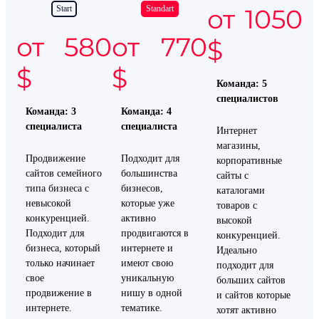
Start
Standart
от 1050
от 580
от 770
$
$
$
Команда: 5
специалистов
Команда: 3
Команда: 4
специалиста
специалиста
Интернет
магазины,
Продвижение
Подходит для
корпоративные
сайтов семейного
большинства
сайты с
типа бизнеса с
бизнесов,
каталогами
невысокой
которые уже
товаров с
конкуренцией.
активно
высокой
Подходит для
продвигаются в
конкуренцией.
бизнеса, который
интернете и
Идеально
только начинает
имеют свою
подходит для
свое
уникальную
больших сайтов
продвижение в
нишу в одной
и сайтов которые
интернете.
тематике.
хотят активно