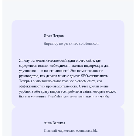
Иван Петров
Директор по развитию solutions.com
Я получил очень качественный аудит моего сайта, где
содержится только необходимая и важная информация для
улучшения — и ничего лишнего! Это не многословное
руководство, как делают многие другие SEO-специалисты.
Теперь я знаю только самое главное о своём сайте, его
эффективности и производительности. Отчёт сделан очень
удобно: в нём сразу видны все проблемы сайта, которые можно
быстро устранить. Такой формат идеально подходит, чтобы
обсудить его с программистом буквально за одну встречу и
сразу внести изменения, после чего сайт легко нарастит
видимость и органическую выдачу. Это действительно работа
высокого уровня, и я могу смело рекомендовать всем, кому
нужен экспертный SEO-аудит.
Анна Великая
Главный маркетолог ecommerse.biz