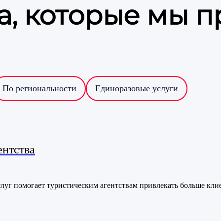
а, которые мы 
По региональности
Единоразовые услуги
ентства
уг помогает туристическим агентствам привлекать больше клие