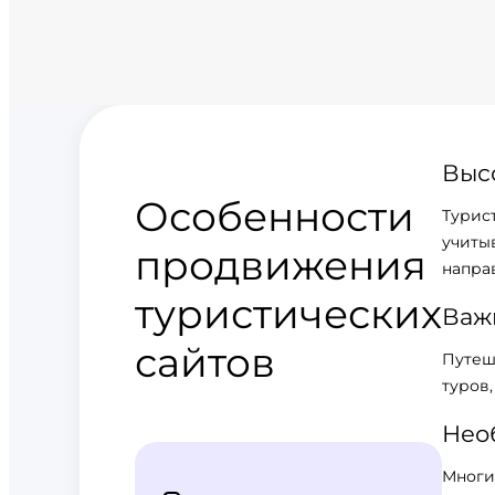
Выс
Особенности
Турис
учиты
продвижения
напра
туристических
Важ
сайтов
Путеш
туров
Нео
Многи