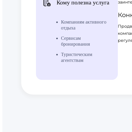
Кому полезна услуга
заинт
Кон
Компаниям активного
Продв
отдыха
компа
Сервисам
регул
бронирования
Туристическим
агентствам