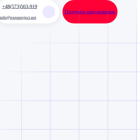
+48(573)503-919
Получить предложение
info@pxroproject.net
N
A