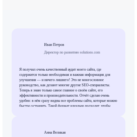
Иван Петров
Директор по развитию solutions.com
Я получил очень качественный аудит моего сайта, где
содержится только необходимая и важная информация для
улучшения — и ничего лишнего! Это не многословное
руководство, как делают многие другие SEO-специалисты.
Теперь я знаю только самое главное о своём сайте, его
эффективности и производительности. Отчёт сделан очень
удобно: в нём сразу видны все проблемы сайта, которые можно
быстро устранить. Такой формат идеально подходит, чтобы
обсудить его с программистом буквально за одну встречу и
сразу внести изменения, после чего сайт легко нарастит
видимость и органическую выдачу. Это действительно работа
высокого уровня, и я могу смело рекомендовать всем, кому
нужен экспертный SEO-аудит.
Анна Великая