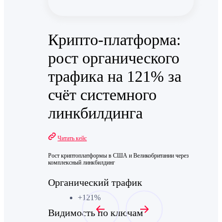
Крипто-платформа:
рост органического
трафика на 121% за
счёт системного
линкбилдинга
Читать кейс
Рост криптоплатформы в США и
Великобритании
через
комплексный линкбилдинг
Органический трафик
+121%
Видимость по ключам