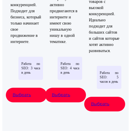
товаров с
конкуренцией.
активно
высокой
Подходит для
продвигаются в
конкуренцией.
бизнеса, который
интернете и
Идеально
только начинает
имеют свою
подходит для
свое
уникальную
больших сайтов
продвижение в
нишу в одной
и сайтов которые
интернете.
тематике.
хотят активно
развиваться.
Работа по
Работа по
SEO: 3 часа
SEO: 4 часа
в день
в день
Работа по
SEO: 5
часов в день
Выбрать
Выбрать
Выбрать