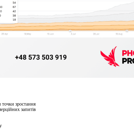
 точки зростання
мерційних запитів
у