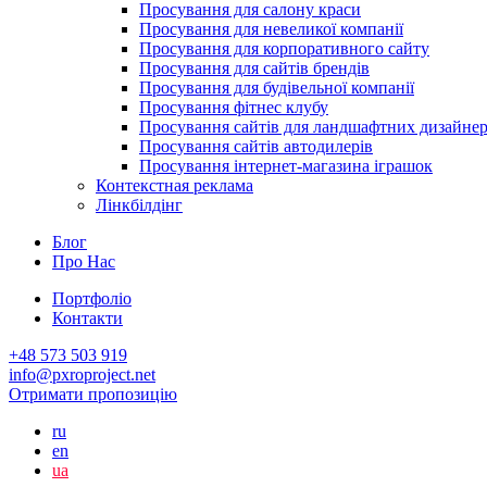
Просування для салону краси
Просування для невеликої компанії
Просування для корпоративного сайту
Просування для сайтів брендів
Просування для будівельної компанії
Просування фітнес клубу
Просування сайтів для ландшафтних дизайнер
Просування сайтів автодилерів
Просування інтернет-магазина іграшок
Контекстная реклама
Лінкбілдінг
Блог
Про Нас
Портфоліо
Контакти
+48 573 503 919
info@pxroproject.net
Отримати пропозицію
ru
en
ua