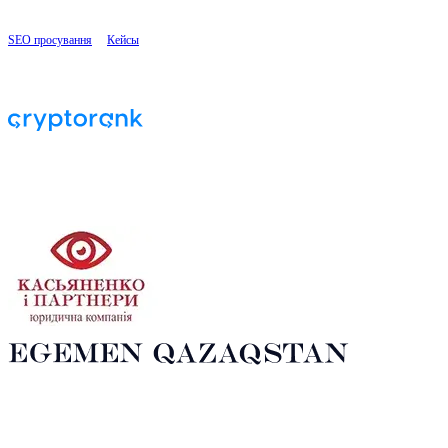
SEO просування
|
Кейсы
|
Сайт послуг оренди авто: збільшення органічного трафік