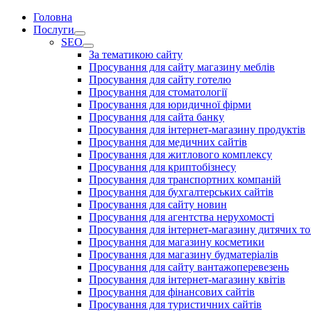
Головна
Послуги
SEO
За тематикою сайту
Просування для сайту магазину меблів
Просування для сайту готелю
Просування для стоматології
Просування для юридичної фірми
Просування для сайта банку
Просування для інтернет-магазину продуктів
Просування для медичних сайтів
Просування для житлового комплексу
Просування для криптобізнесу
Просування для транспортних компаній
Просування для бухгалтерських сайтів
Просування для сайту новин
Просування для агентства нерухомості
Просування для інтернет-магазину дитячих то
Просування для магазину косметики
Просування для магазину будматеріалів
Просування для сайту вантажоперевезень
Просування для інтернет-магазину квітів
Просування для фінансових сайтів
Просування для туристичних сайтів