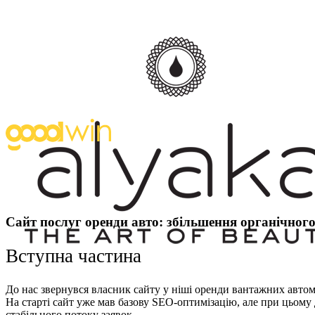
Сайт послуг оренди авто: збільшення органічног
Вступна частина
До нас звернувся власник сайту у ніші оренди вантажних автом
На старті сайт уже мав базову SEO-оптимізацію, але при цьому 
стабільного потоку заявок.