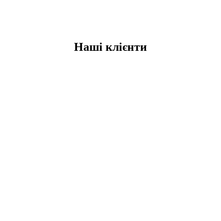
у та розширення пошукового охоплення
Наші клієнти