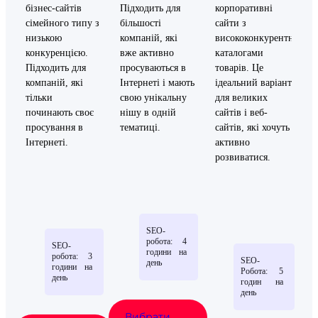
бізнес-сайтів
Підходить для
корпоративні
сімейного типу з
більшості
сайти з
низькою
компаній, які
висококонкурентними
конкуренцією.
вже активно
каталогами
Підходить для
просуваються в
товарів. Це
компаній, які
Інтернеті і мають
ідеальний варіант
тільки
свою унікальну
для великих
починають своє
нішу в одній
сайтів і веб-
просування в
тематиці.
сайтів, які хочуть
Інтернеті.
активно
розвиватися.
SEO-
робота: 4
SEO-
години на
робота: 3
SEO-
день
години на
Робота: 5
день
годин на
день
Вибрати