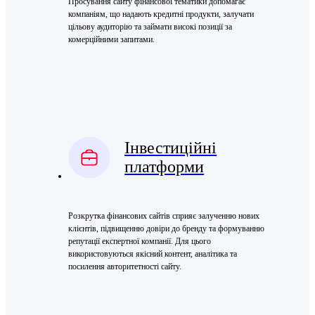
Просування сайту фінансової тематики допомагає
компаніям, що надають кредитні продукти, залучати
цільову аудиторію та займати високі позиції за
комерційними запитами.
Інвестиційні
платформи
Розкрутка фінансових сайтів сприяє залученню нових
клієнтів, підвищенню довіри до бренду та формуванню
репутації експертної компанії. Для цього
використовуються якісний контент, аналітика та
посилення авторитетності сайту.