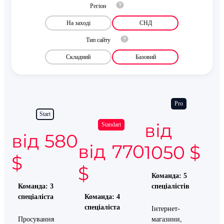
Регіон
На заході
СНД
Тип сайту
Складний
Базовий
Pro
Start
від
Standart
від 580
від 770
1050 $
$
$
Команда: 5
Команда: 3
спеціалістів
спеціаліста
Команда: 4
спеціаліста
Інтернет-
Просування
магазини,