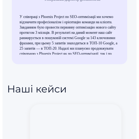
У співпраці з Phoenix Project по SEO-оптимізації ми хочемо
відзначити професіоналізм і орієнтацію команди на клієнта.
Завданням було провести первинну оптимізацію нового сайту
протягом 3 місяців. В результаті на даний момент наш сайт
ранжирується в пошуковій системі Google за 143 ключовими
фразами, при цьому 5 запитів знаходяться в ТОП-10 Google, а
25 запитів — в ТОП-20. Надалі ми плануємо продовжувати
співпрацю з Phoenix Project як по SEO-оптимізації, так і по
контекстній рекламі.
Наші кейси