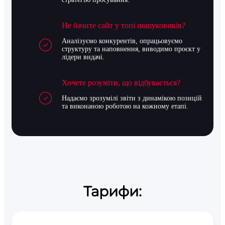
Не бачите сайт у топі пошуковиків?
Аналізуємо конкурентів, опрацьовуємо
структуру та наповнення, виводимо проєкт у
лідери видачі.
Хочете розуміти, що відбувається?
Надаємо зрозумілі звіти з динамікою позицій
та виконаною роботою на кожному етапі.
Тарифи: