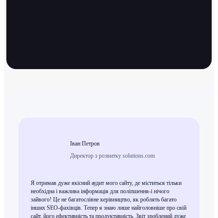
Іван Петров
Директор з розвитку solutions.com
Я отримав дуже якісний аудит мого сайту, де міститься тільки
необхідна і важлива інформація для поліпшення-і нічого
зайвого! Це не багатослівне керівництво, як роблять багато
інших SEO-фахівців. Тепер я знаю лише найголовніше про свій
сайт, його ефективність та продуктивність. Звіт зроблений дуже