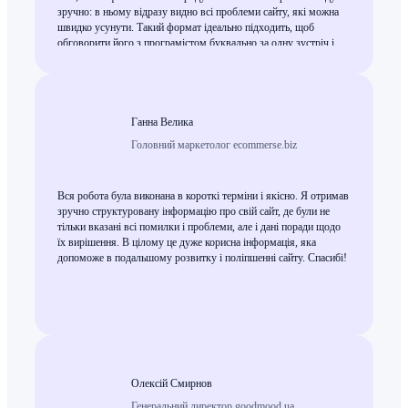
зручно: в ньому відразу видно всі проблеми сайту, які можна
швидко усунути. Такий формат ідеально підходить, щоб
обговорити його з програмістом буквально за одну зустріч і
відразу внести зміни, після чого сайт легко наростить видимість
і органічну видачу. Це дійсно робота високого рівня, і я можу
сміливо рекомендувати всім, кому потрібен експертний SEO-
аудит.
Ганна Велика
Головний маркетолог ecommerse.biz
Вся робота була виконана в короткі терміни і якісно. Я отримав
зручно структуровану інформацію про свій сайт, де були не
тільки вказані всі помилки і проблеми, але і дані поради щодо
їх вирішення. В цілому це дуже корисна інформація, яка
допоможе в подальшому розвитку і поліпшенні сайту. Спасибі!
Олексій Смирнов
Генеральний директор goodmood.ua